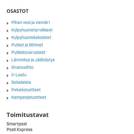
OSASTOT
Pihan vesi ja viemäri
Kylpyhuonetarvikkeet
Kylpyhuonekalusteet
Putket ja liittimet
Putkistovarusteet
Lämmitys ja Jäähdytys
Ilmanvaihto
II-Laatu
Sekalaista
Palvelutuotteet
Kampanjatuotteet
Toimitustavat
Smartpost
Posti Express