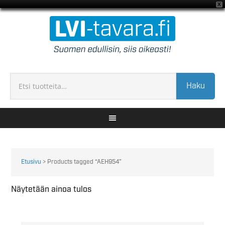
X
Haku
Etusivu
> Products tagged “AEH954”
Näytetään ainoa tulos