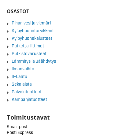
OSASTOT
Pihan vesi ja viemäri
Kylpyhuonetarvikkeet
Kylpyhuonekalusteet
Putket ja liittimet
Putkistovarusteet
Lämmitys ja Jäähdytys
Ilmanvaihto
II-Laatu
Sekalaista
Palvelutuotteet
Kampanjatuotteet
Toimitustavat
Smartpost
Posti Express