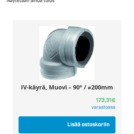
Näytetään ainoa tulos
IV-käyrä, Muovi – 90° / ⌀200mm
173,31
€
varastossa
Lisää ostoskoriin