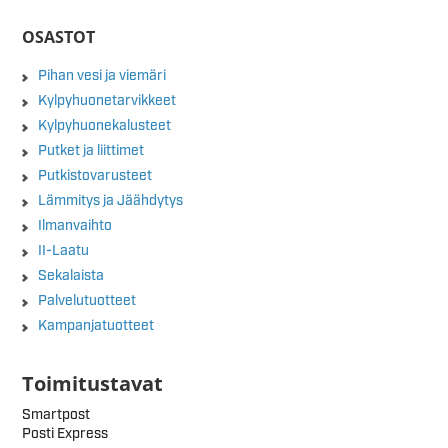
OSASTOT
Pihan vesi ja viemäri
Kylpyhuonetarvikkeet
Kylpyhuonekalusteet
Putket ja liittimet
Putkistovarusteet
Lämmitys ja Jäähdytys
Ilmanvaihto
II-Laatu
Sekalaista
Palvelutuotteet
Kampanjatuotteet
Toimitustavat
Smartpost
Posti Express