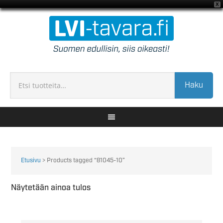
X
Haku
Etusivu
> Products tagged “81045-10”
Näytetään ainoa tulos