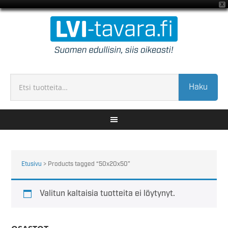
X
Haku
Etusivu
> Products tagged “50x20x50”
Valitun kaltaisia tuotteita ei löytynyt.