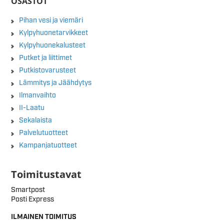
OSASTOT
Pihan vesi ja viemäri
Kylpyhuonetarvikkeet
Kylpyhuonekalusteet
Putket ja liittimet
Putkistovarusteet
Lämmitys ja Jäähdytys
Ilmanvaihto
II-Laatu
Sekalaista
Palvelutuotteet
Kampanjatuotteet
Toimitustavat
Smartpost
Posti Express
ILMAINEN TOIMITUS