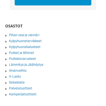
OSASTOT
Pihan vesi ja viemäri
Kylpyhuonetarvikkeet
Kylpyhuonekalusteet
Putket ja liittimet
Putkistovarusteet
Lämmitys ja Jäähdytys
Ilmanvaihto
II-Laatu
Sekalaista
Palvelutuotteet
Kampanjatuotteet