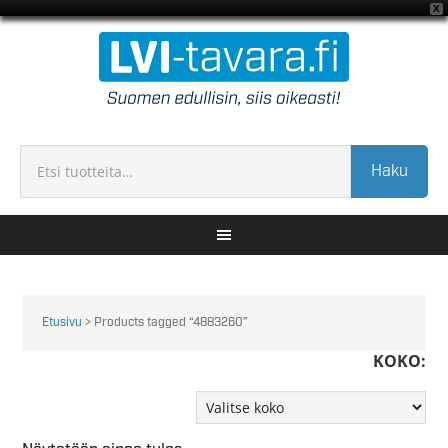
X
Haku
Etusivu
> Products tagged “4883260”
KOKO: