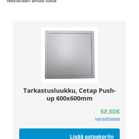
Näytetään ainoa tulos
Tarkastusluukku, Cetap Push-
up 600x600mm
52,50
€
varastossa
Lisää ostoskoriin