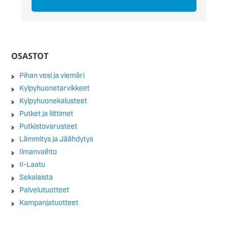
OSASTOT
Pihan vesi ja viemäri
Kylpyhuonetarvikkeet
Kylpyhuonekalusteet
Putket ja liittimet
Putkistovarusteet
Lämmitys ja Jäähdytys
Ilmanvaihto
II-Laatu
Sekalaista
Palvelutuotteet
Kampanjatuotteet