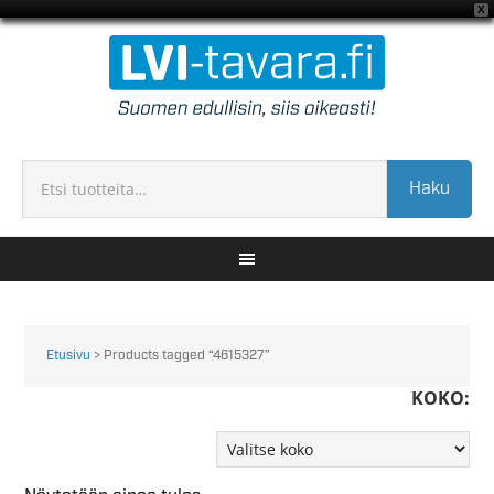
X
Haku
Etusivu
> Products tagged “4615327”
KOKO: