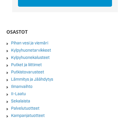
OSASTOT
Pihan vesi ja viemäri
Kylpyhuonetarvikkeet
Kylpyhuonekalusteet
Putket ja liittimet
Putkistovarusteet
Lämmitys ja Jäähdytys
Ilmanvaihto
II-Laatu
Sekalaista
Palvelutuotteet
Kampanjatuotteet