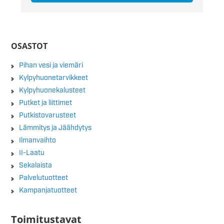
OSASTOT
Pihan vesi ja viemäri
Kylpyhuonetarvikkeet
Kylpyhuonekalusteet
Putket ja liittimet
Putkistovarusteet
Lämmitys ja Jäähdytys
Ilmanvaihto
II-Laatu
Sekalaista
Palvelutuotteet
Kampanjatuotteet
Toimitustavat