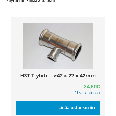
Näytetään kaikki 2 tulosta
HST T-yhde – ⌀42 x 22 x 42mm
34,60
€
11 varastossa
Lisää ostoskoriin