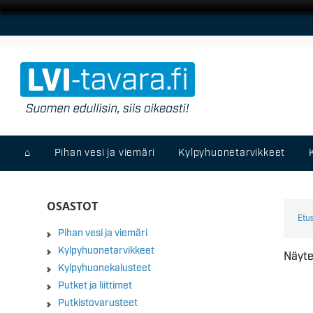
⌂
Pihan vesi ja viemäri
Kylpyhuonetarvikkeet
OSASTOT
Etu
Pihan vesi ja viemäri
Kylpyhuonetarvikkeet
Näyte
Kylpyhuonekalusteet
Putket ja liittimet
Putkistovarusteet