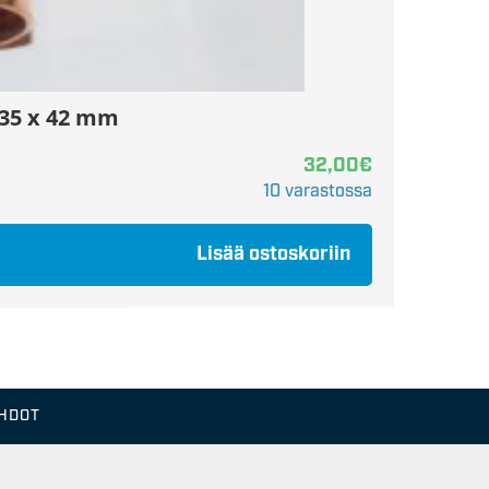
 35 x 42 mm
32,00
€
10 varastossa
Lisää ostoskoriin
EHDOT