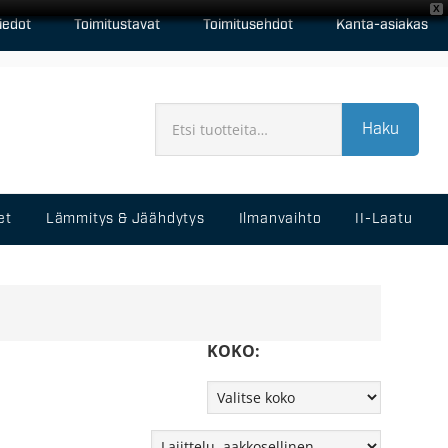
X
iedot
Toimitustavat
Toimitusehdot
Kanta-asiakas
Haku
et
Lämmitys & Jäähdytys
Ilmanvaihto
II-Laatu
KOKO: