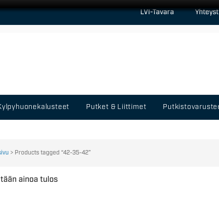
LVI-Tavara
Yhteyst
Kylpyhuonekalusteet
Putket & Liittimet
Putkistovaruste
sivu
> Products tagged “42-35-42”
tään ainoa tulos