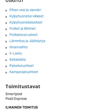
OSASTOT
Pihan vesi ja viemäri
Kylpyhuonetarvikkeet
Kylpyhuonekalusteet
Putket ja liittimet
Putkistovarusteet
Lämmitys ja Jäähdytys
Ilmanvaihto
II-Laatu
Sekalaista
Palvelutuotteet
Kampanjatuotteet
Toimitustavat
Smartpost
Posti Express
ILMAINEN TOIMITUS