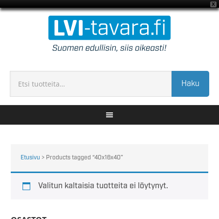
X
Haku
Etusivu
> Products tagged “40x16x40”
Valitun kaltaisia tuotteita ei löytynyt.