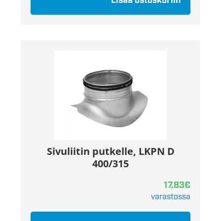
Lisää ostoskoriin
Sivuliitin putkelle, LKPN D
400/315
17,83
€
varastossa