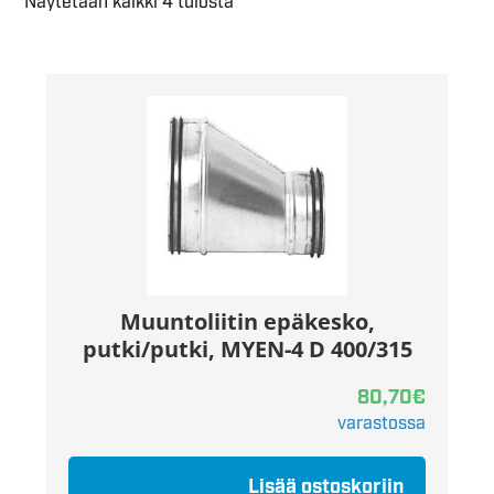
Näytetään kaikki 4 tulosta
Muuntoliitin epäkesko,
putki/putki, MYEN-4 D 400/315
80,70
€
varastossa
Lisää ostoskoriin