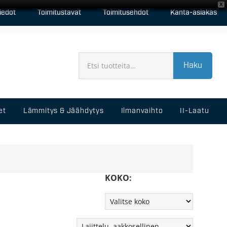
X
iedot
Toimitustavat
Toimitusehdot
Kanta-asiakas
Haku
et
Lämmitys & Jäähdytys
Ilmanvaihto
II-Laatu
KOKO: