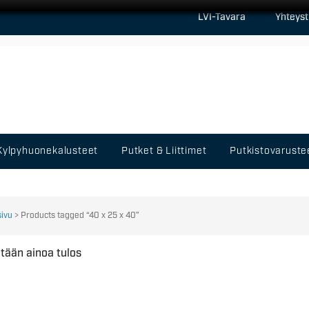
LVI-Tavara
Yhteyst
Kylpyhuonekalusteet
Putket & Liittimet
Putkistovaruste
sivu
> Products tagged “40 x 25 x 40”
tään ainoa tulos