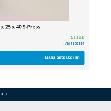
x 25 x 40 S-Press
51,10
€
1 varastossa
Lisää ostoskoriin
EHDOT