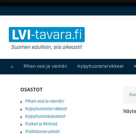
⌂
Pihan vesi ja viemäri
Kylpyhuonetarvikkeet
OSASTOT
Etu
Pihan vesi ja viemäri
Kylpyhuonetarvikkeet
Näyte
Kylpyhuonekalusteet
Putket ja liittimet
Putkistovarusteet