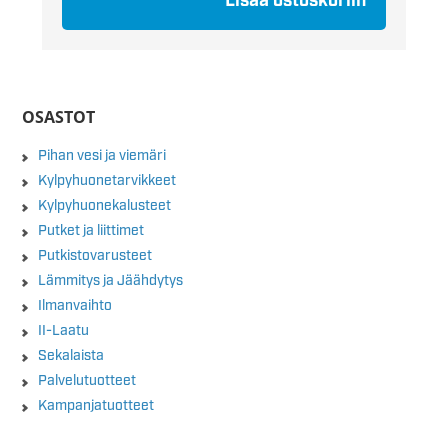
Lisää ostoskoriin
OSASTOT
Pihan vesi ja viemäri
Kylpyhuonetarvikkeet
Kylpyhuonekalusteet
Putket ja liittimet
Putkistovarusteet
Lämmitys ja Jäähdytys
Ilmanvaihto
II-Laatu
Sekalaista
Palvelutuotteet
Kampanjatuotteet