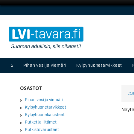
⌂
Pihan vesi ja viemäri
Kylpyhuonetarvikkeet
OSASTOT
Etu
Pihan vesi ja viemäri
Kylpyhuonetarvikkeet
Näyte
Kylpyhuonekalusteet
Putket ja liittimet
Putkistovarusteet