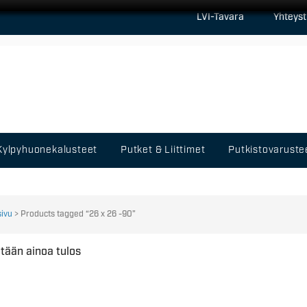
LVI-Tavara
Yhteyst
Kylpyhuonekalusteet
Putket & Liittimet
Putkistovaruste
sivu
> Products tagged “26 x 26 -90”
tään ainoa tulos