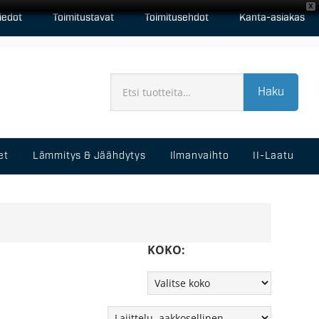
X
iedot
Toimitustavat
Toimitusehdot
Kanta-asiakas
Haku
et
Lämmitys & Jäähdytys
Ilmanvaihto
II-Laatu
KOKO: