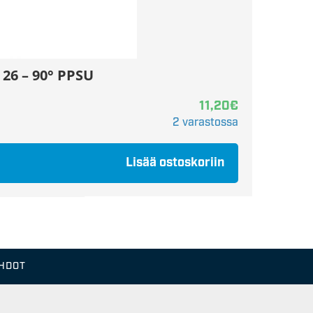
 26 – 90° PPSU
11,20
€
2 varastossa
Lisää ostoskoriin
EHDOT