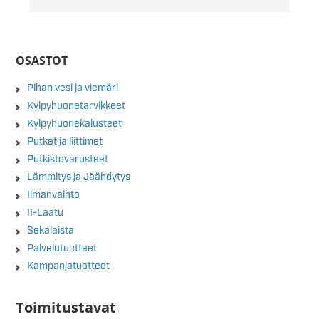
OSASTOT
Pihan vesi ja viemäri
Kylpyhuonetarvikkeet
Kylpyhuonekalusteet
Putket ja liittimet
Putkistovarusteet
Lämmitys ja Jäähdytys
Ilmanvaihto
II-Laatu
Sekalaista
Palvelutuotteet
Kampanjatuotteet
Toimitustavat