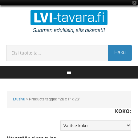
X
Haku
Etusivu
> Products tagged “26 x 1" x 26”
KOKO: