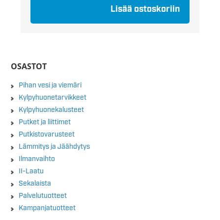
Lisää ostoskoriin
OSASTOT
Pihan vesi ja viemäri
Kylpyhuonetarvikkeet
Kylpyhuonekalusteet
Putket ja liittimet
Putkistovarusteet
Lämmitys ja Jäähdytys
Ilmanvaihto
II-Laatu
Sekalaista
Palvelutuotteet
Kampanjatuotteet