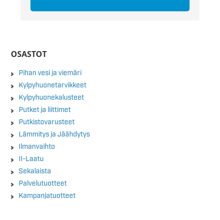
OSASTOT
Pihan vesi ja viemäri
Kylpyhuonetarvikkeet
Kylpyhuonekalusteet
Putket ja liittimet
Putkistovarusteet
Lämmitys ja Jäähdytys
Ilmanvaihto
II-Laatu
Sekalaista
Palvelutuotteet
Kampanjatuotteet