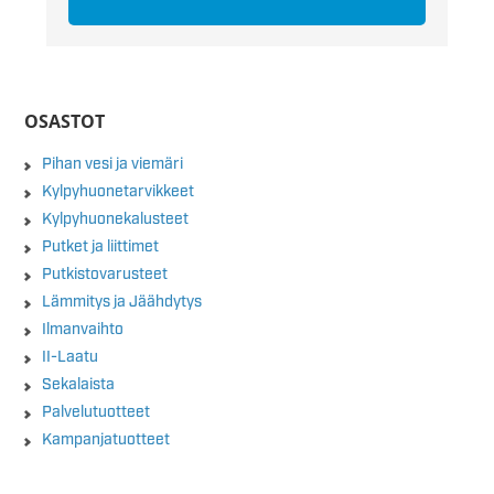
OSASTOT
Pihan vesi ja viemäri
Kylpyhuonetarvikkeet
Kylpyhuonekalusteet
Putket ja liittimet
Putkistovarusteet
Lämmitys ja Jäähdytys
Ilmanvaihto
II-Laatu
Sekalaista
Palvelutuotteet
Kampanjatuotteet