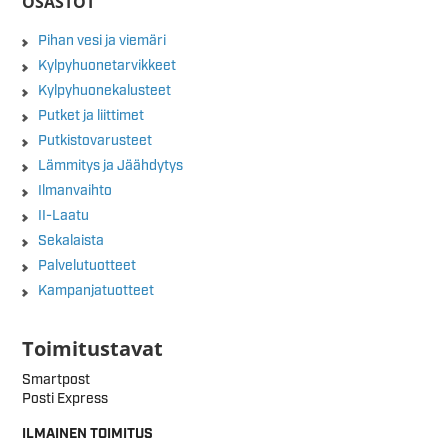
OSASTOT
Pihan vesi ja viemäri
Kylpyhuonetarvikkeet
Kylpyhuonekalusteet
Putket ja liittimet
Putkistovarusteet
Lämmitys ja Jäähdytys
Ilmanvaihto
II-Laatu
Sekalaista
Palvelutuotteet
Kampanjatuotteet
Toimitustavat
Smartpost
Posti Express
ILMAINEN TOIMITUS