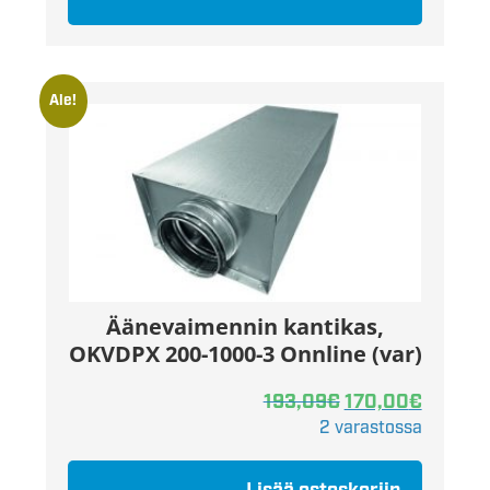
Ale!
Äänevaimennin kantikas,
OKVDPX 200-1000-3 Onnline (var)
193,09
€
170,00
€
2 varastossa