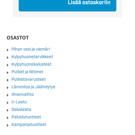
Lisää ostoskoriin
OSASTOT
Pihan vesi ja viemäri
Kylpyhuonetarvikkeet
Kylpyhuonekalusteet
Putket ja liittimet
Putkistovarusteet
Lämmitys ja Jäähdytys
Ilmanvaihto
II-Laatu
Sekalaista
Palvelutuotteet
Kampanjatuotteet