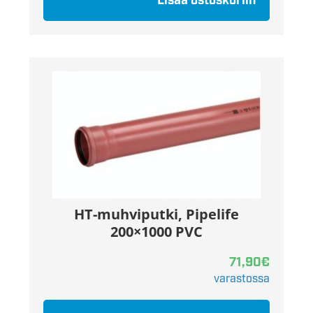
Lisää ostoskoriin
HT-muhviputki, Pipelife
200×1000 PVC
71,90
€
varastossa