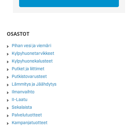
OSASTOT
Pihan vesi ja viemäri
Kylpyhuonetarvikkeet
Kylpyhuonekalusteet
Putket ja liittimet
Putkistovarusteet
Lämmitys ja Jäähdytys
Ilmanvaihto
II-Laatu
Sekalaista
Palvelutuotteet
Kampanjatuotteet