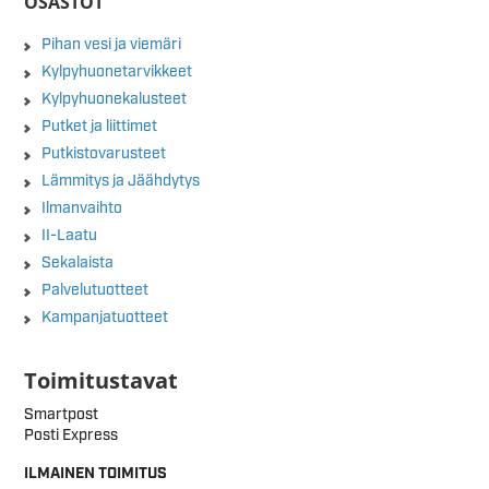
OSASTOT
Pihan vesi ja viemäri
Kylpyhuonetarvikkeet
Kylpyhuonekalusteet
Putket ja liittimet
Putkistovarusteet
Lämmitys ja Jäähdytys
Ilmanvaihto
II-Laatu
Sekalaista
Palvelutuotteet
Kampanjatuotteet
Toimitustavat
Smartpost
Posti Express
ILMAINEN TOIMITUS