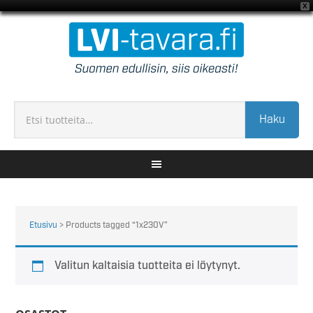
X
Haku
Etusivu
> Products tagged “1x230V”
Valitun kaltaisia tuotteita ei löytynyt.