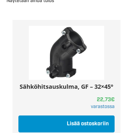
Näytetään ainoa tulos
Sähköhitsauskulma, GF – 32×45°
22,73
€
varastossa
Lisää ostoskoriin