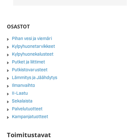
OSASTOT
Pihan vesi ja viemäri
Kylpyhuonetarvikkeet
Kylpyhuonekalusteet
Putket ja liittimet
Putkistovarusteet
Lämmitys ja Jäähdytys
Ilmanvaihto
II-Laatu
Sekalaista
Palvelutuotteet
Kampanjatuotteet
Toimitustavat