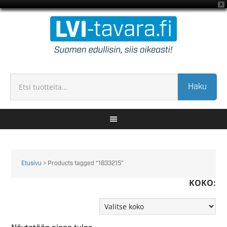
X
Haku
Etusivu
> Products tagged “1833215”
KOKO: