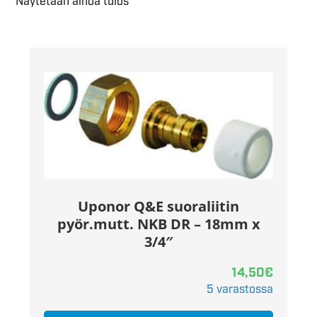
Näytetään ainoa tulos
Uponor Q&E suoraliitin
pyör.mutt. NKB DR – 18mm x
3/4″
14,50
€
5 varastossa