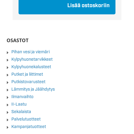
Lisää ostoskoriin
OSASTOT
Pihan vesi ja viemäri
Kylpyhuonetarvikkeet
Kylpyhuonekalusteet
Putket ja liittimet
Putkistovarusteet
Lämmitys ja Jäähdytys
Ilmanvaihto
II-Laatu
Sekalaista
Palvelutuotteet
Kampanjatuotteet