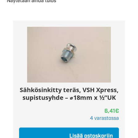
Näytetään ainoa tulos
Sähkösinkitty teräs, VSH Xpress,
supistusyhde – ⌀18mm x ½”UK
6,41
€
4 varastossa
Lisää ostoskoriin