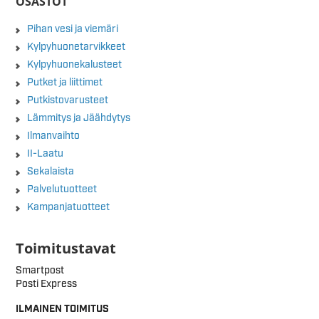
OSASTOT
Pihan vesi ja viemäri
Kylpyhuonetarvikkeet
Kylpyhuonekalusteet
Putket ja liittimet
Putkistovarusteet
Lämmitys ja Jäähdytys
Ilmanvaihto
II-Laatu
Sekalaista
Palvelutuotteet
Kampanjatuotteet
Toimitustavat
Smartpost
Posti Express
ILMAINEN TOIMITUS