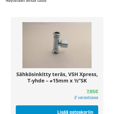
Näytetään ainoa tulos
Sähkösinkitty teräs, VSH Xpress,
T-yhde – ⌀15mm x ½”SK
7,85
€
2 varastossa
Lisää ostoskoriin