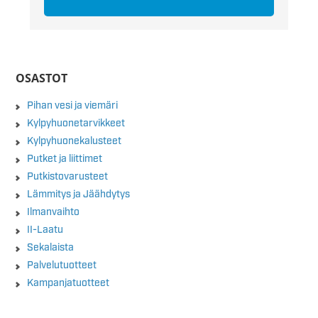
OSASTOT
Pihan vesi ja viemäri
Kylpyhuonetarvikkeet
Kylpyhuonekalusteet
Putket ja liittimet
Putkistovarusteet
Lämmitys ja Jäähdytys
Ilmanvaihto
II-Laatu
Sekalaista
Palvelutuotteet
Kampanjatuotteet