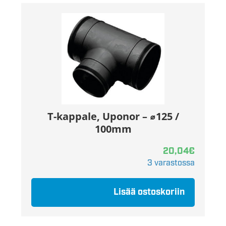
T-kappale, Uponor – ⌀125 /
100mm
20,04
€
3 varastossa
Lisää ostoskoriin