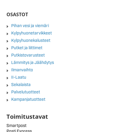
OSASTOT
Pihan vesi ja viemäri
Kylpyhuonetarvikkeet
Kylpyhuonekalusteet
Putket ja liittimet
Putkistovarusteet
Lämmitys ja Jäähdytys
Ilmanvaihto
II-Laatu
Sekalaista
Palvelutuotteet
Kampanjatuotteet
Toimitustavat
Smartpost
Posti Express