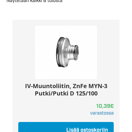
Näytetään kaikki 6 tulosta
IV-Muuntoliitin, ZnFe MYN-3
Putki/Putki D 125/100
10,39
€
varastossa
Lisää ostoskoriin