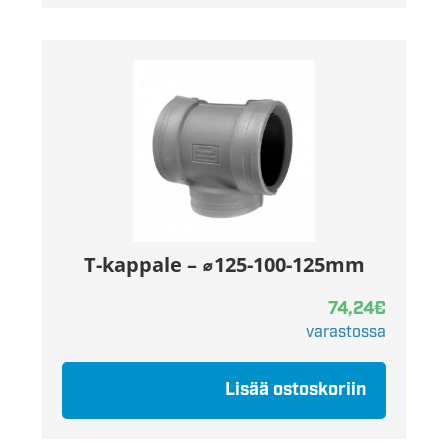
T-kappale – ⌀125-100-125mm
74,24
€
varastossa
Lisää ostoskoriin