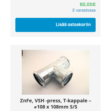
60,00
€
2 varastossa
Lisää ostoskoriin
ZnFe, VSH -press, T-kappale –
⌀108 x 108mm S/S