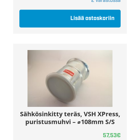
2 varastossa
Lisää ostoskoriin
Sähkösinkitty teräs, VSH XPress,
puristusmuhvi – ⌀108mm S/S
57,53
€