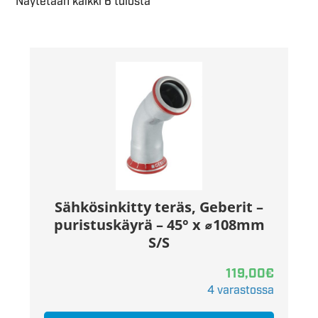
Näytetään kaikki 6 tulosta
Sähkösinkitty teräs, Geberit –
puristuskäyrä – 45° x ⌀108mm
S/S
119,00
€
4 varastossa