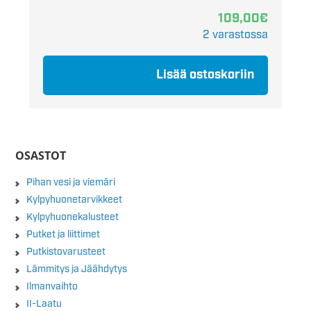
109,00
€
2 varastossa
Lisää ostoskoriin
OSASTOT
Pihan vesi ja viemäri
Kylpyhuonetarvikkeet
Kylpyhuonekalusteet
Putket ja liittimet
Putkistovarusteet
Lämmitys ja Jäähdytys
Ilmanvaihto
II-Laatu