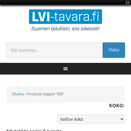
X
Haku
Etusivu
> Products tagged “108”
KOKO: