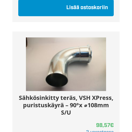
Lisää ostoskoriin
Sähkösinkitty teräs, VSH XPress,
puristuskäyrä – 90°x ⌀108mm
S/U
98,57
€