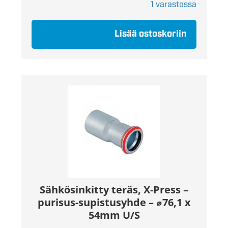
1 varastossa
Lisää ostoskoriin
Sähkösinkitty teräs, X-Press –
purisus-supistusyhde – ⌀76,1 x
54mm U/S