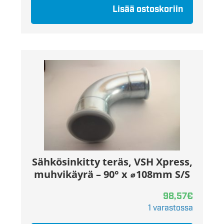
Lisää ostoskoriin
Sähkösinkitty teräs, VSH Xpress,
muhvikäyrä – 90° x ⌀108mm S/S
98,57
€
1 varastossa