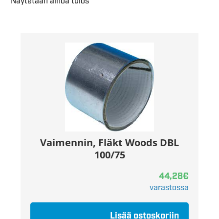
Näytetään ainoa tulos
Vaimennin, Fläkt Woods DBL
100/75
44,28
€
varastossa
Lisää ostoskoriin