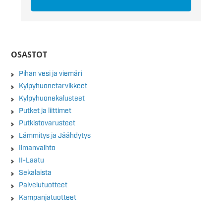
OSASTOT
Pihan vesi ja viemäri
Kylpyhuonetarvikkeet
Kylpyhuonekalusteet
Putket ja liittimet
Putkistovarusteet
Lämmitys ja Jäähdytys
Ilmanvaihto
II-Laatu
Sekalaista
Palvelutuotteet
Kampanjatuotteet