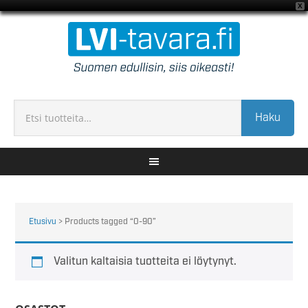
X
Haku
Etusivu
> Products tagged “0-90”
Valitun kaltaisia tuotteita ei löytynyt.