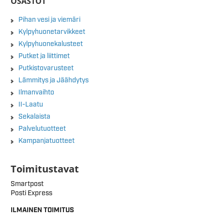
OSASTOT
Pihan vesi ja viemäri
Kylpyhuonetarvikkeet
Kylpyhuonekalusteet
Putket ja liittimet
Putkistovarusteet
Lämmitys ja Jäähdytys
Ilmanvaihto
II-Laatu
Sekalaista
Palvelutuotteet
Kampanjatuotteet
Toimitustavat
Smartpost
Posti Express
ILMAINEN TOIMITUS