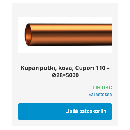
Kupariputki, kova, Cupori 110 –
Ø28×5000
116,06
€
varastossa
Lisää ostoskoriin