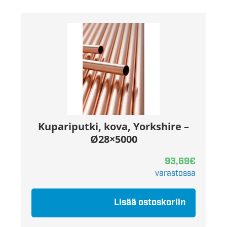
Kupariputki, kova, Yorkshire –
Ø28×5000
93,69
€
varastossa
Lisää ostoskoriin