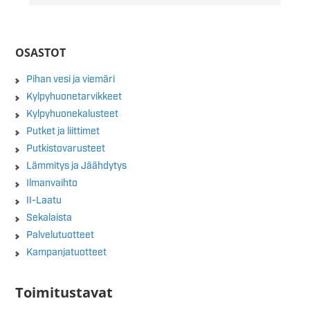
OSASTOT
Pihan vesi ja viemäri
Kylpyhuonetarvikkeet
Kylpyhuonekalusteet
Putket ja liittimet
Putkistovarusteet
Lämmitys ja Jäähdytys
Ilmanvaihto
II-Laatu
Sekalaista
Palvelutuotteet
Kampanjatuotteet
Toimitustavat