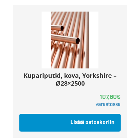
Kupariputki, kova, Yorkshire –
Ø28×2500
107,60
€
varastossa
Lisää ostoskoriin