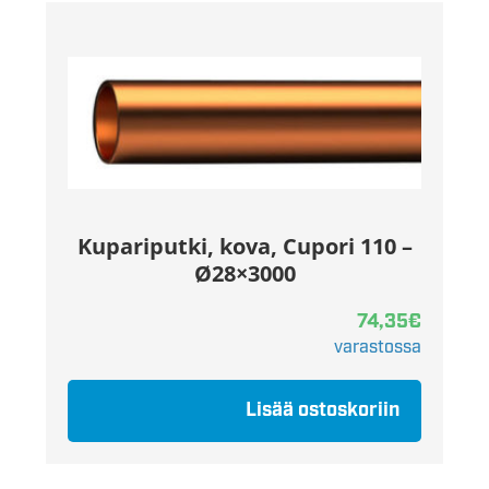
Kupariputki, kova, Cupori 110 –
Ø28×3000
74,35
€
varastossa
Lisää ostoskoriin