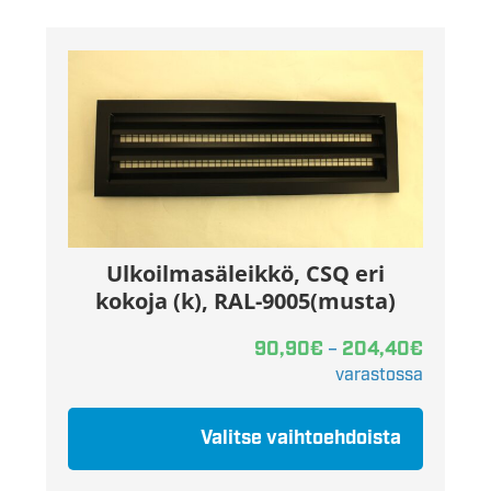
Ulkoilmasäleikkö, CSQ eri
kokoja (k), RAL-9005(musta)
90,90
€
204,40
€
–
varastossa
Valitse vaihtoehdoista