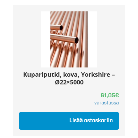
Kupariputki, kova, Yorkshire –
Ø22×5000
61,05
€
varastossa
Lisää ostoskoriin