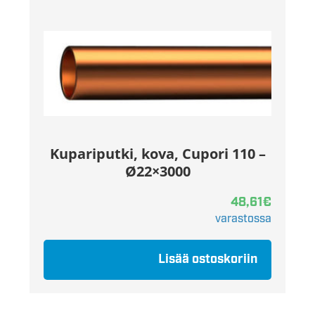
Kupariputki, kova, Cupori 110 –
Ø22×3000
48,61
€
varastossa
Lisää ostoskoriin