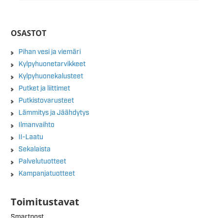
OSASTOT
Pihan vesi ja viemäri
Kylpyhuonetarvikkeet
Kylpyhuonekalusteet
Putket ja liittimet
Putkistovarusteet
Lämmitys ja Jäähdytys
Ilmanvaihto
II-Laatu
Sekalaista
Palvelutuotteet
Kampanjatuotteet
Toimitustavat
Smartpost