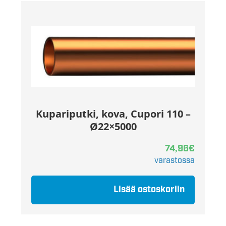
Kupariputki, kova, Cupori 110 –
Ø22×5000
74,96
€
varastossa
Lisää ostoskoriin