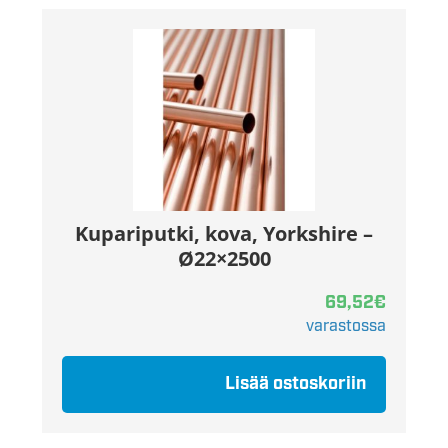
Kupariputki, kova, Yorkshire –
Ø22×2500
69,52
€
varastossa
Lisää ostoskoriin