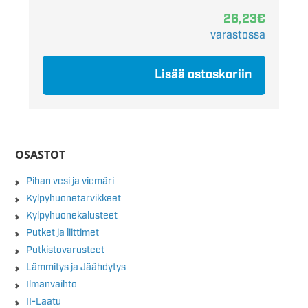
26,23
€
varastossa
Lisää ostoskoriin
OSASTOT
Pihan vesi ja viemäri
Kylpyhuonetarvikkeet
Kylpyhuonekalusteet
Putket ja liittimet
Putkistovarusteet
Lämmitys ja Jäähdytys
Ilmanvaihto
II-Laatu