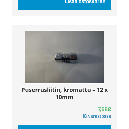
Lisää ostoskoriin
Puserrusliitin, kromattu – 12 x
10mm
7,59
€
16 varastossa