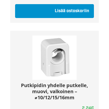
Lisää ostoskoriin
Putkipidin yhdelle putkelle,
muovi, valkoinen –
⌀10/12/15/16mm
2,24
€