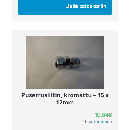
Lisää ostoskoriin
Puserrusliitin, kromattu – 15 x
12mm
10,54
€
19 varastossa