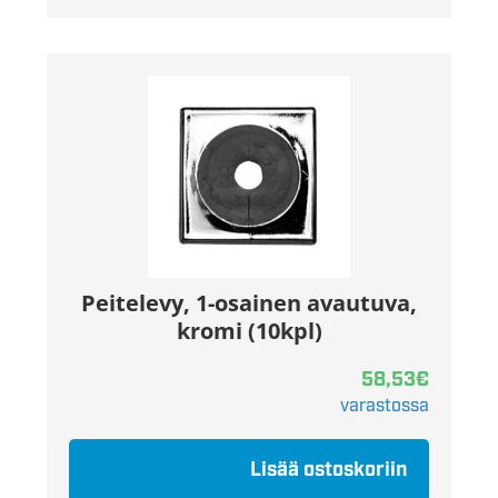
Peitelevy, 1-osainen avautuva,
kromi (10kpl)
58,53
€
varastossa
Lisää ostoskoriin