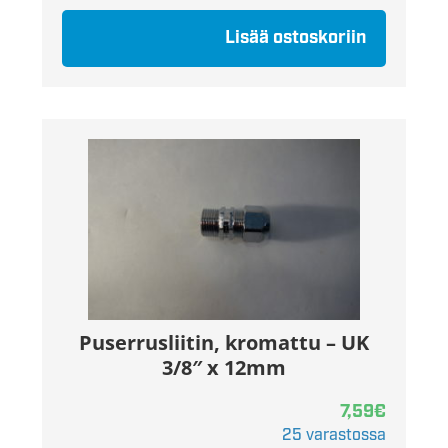
Lisää ostoskoriin
Puserrusliitin, kromattu – UK
3/8″ x 12mm
7,59
€
25 varastossa