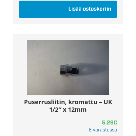
Lisää ostoskoriin
Puserrusliitin, kromattu – UK
1/2″ x 12mm
5,26
€
6 varastossa