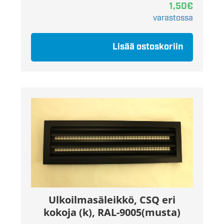
1,50
€
varastossa
Lisää ostoskoriin
Ulkoilmasäleikkö, CSQ eri
kokoja (k), RAL-9005(musta)