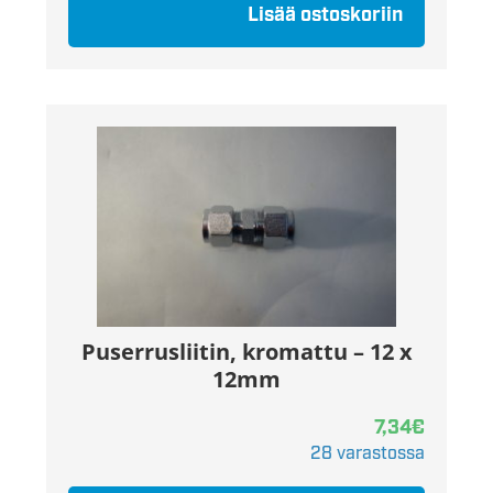
Lisää ostoskoriin
Puserrusliitin, kromattu – 12 x
12mm
7,34
€
28 varastossa